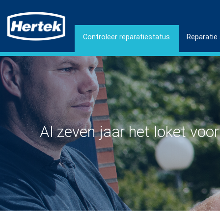
Controleer reparatiestatus
Reparatie
Al zeven jaar het loket voo